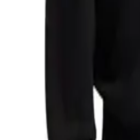
0
Кошница
0