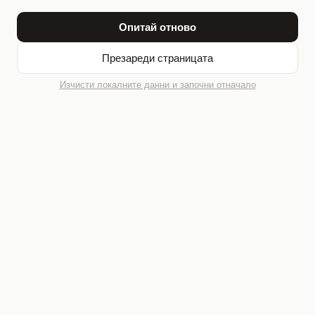
Опитай отново
Презареди страницата
Изчисти локалните данни и започни отначало