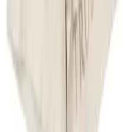
-
70
%
trussardi
Бермуди AJIBA
19,50 €
65,00 €
ППЦ
Долен колонтитул
Мода Онлайн
Facebook