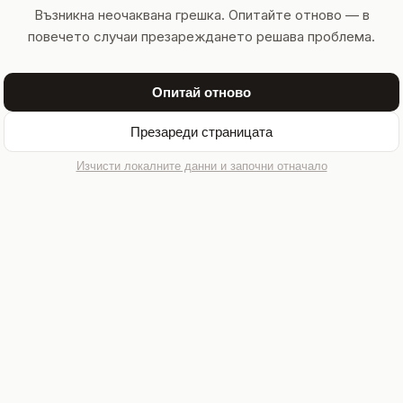
Възникна неочаквана грешка. Опитайте отново — в
повечето случаи презареждането решава проблема.
Опитай отново
Презареди страницата
Изчисти локалните данни и започни отначало