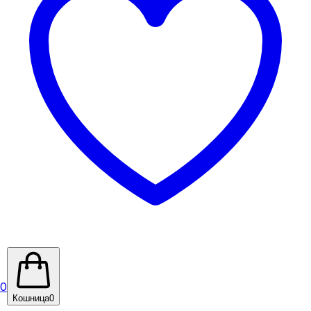
0
Кошница
0