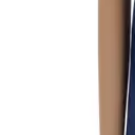
0
Кошница
0