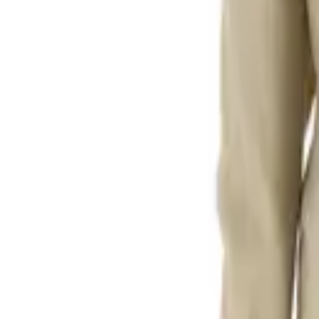
0
Кошница
0