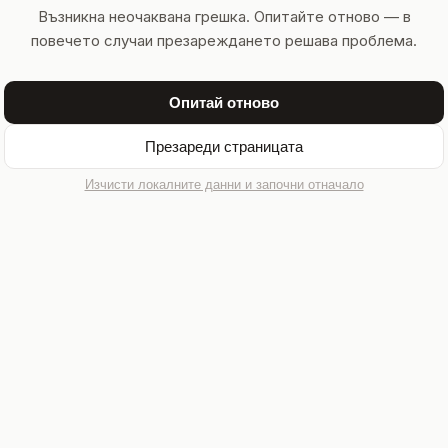
Възникна неочаквана грешка. Опитайте отново — в
повечето случаи презареждането решава проблема.
Опитай отново
Презареди страницата
Изчисти локалните данни и започни отначало