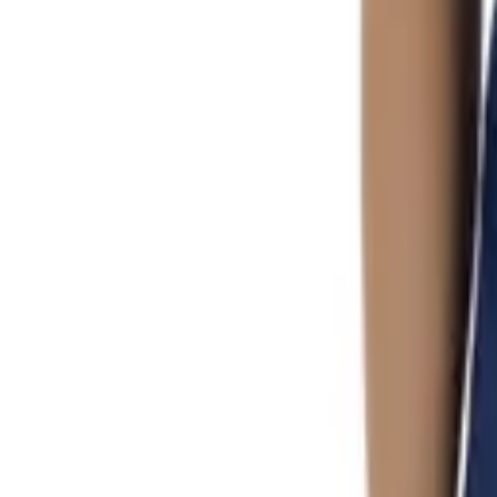
0
Кошница
0