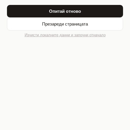
Опитай отново
Презареди страницата
Изчисти локалните данни и започни отначало