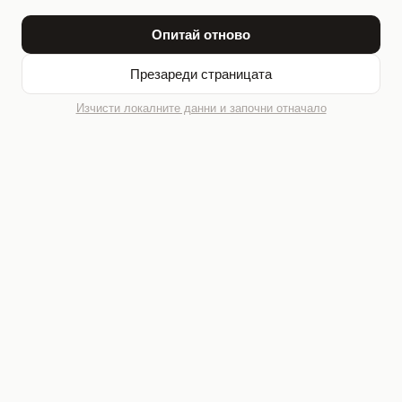
Опитай отново
Презареди страницата
Изчисти локалните данни и започни отначало