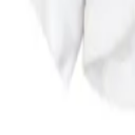
0
Кошница
0