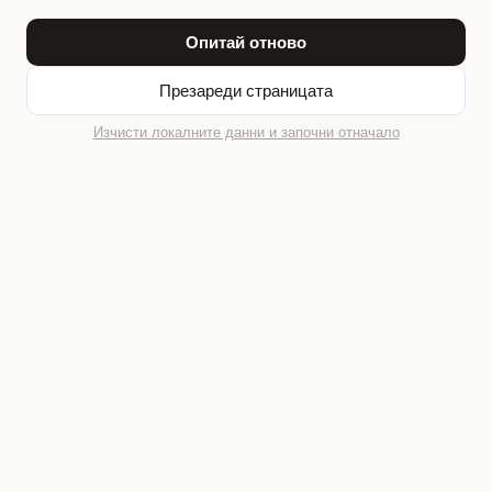
Опитай отново
Презареди страницата
Изчисти локалните данни и започни отначало