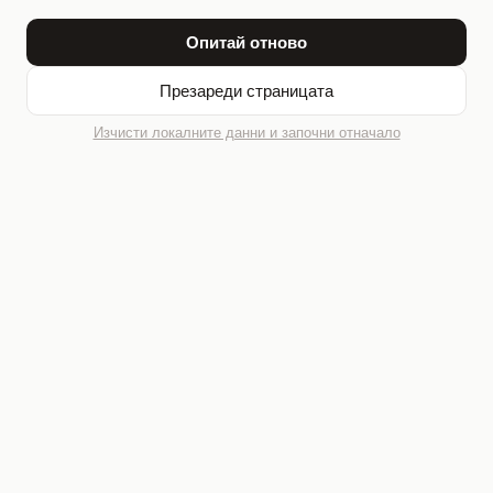
Опитай отново
Презареди страницата
Изчисти локалните данни и започни отначало