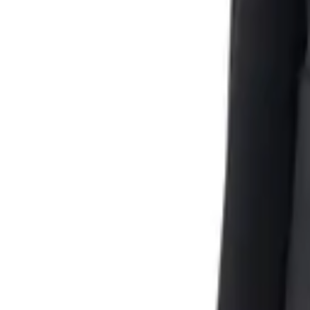
0
Кошница
0