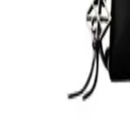
0
Кошница
0