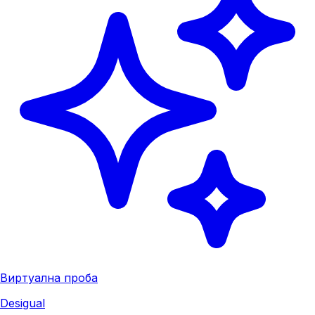
Виртуална проба
Desigual