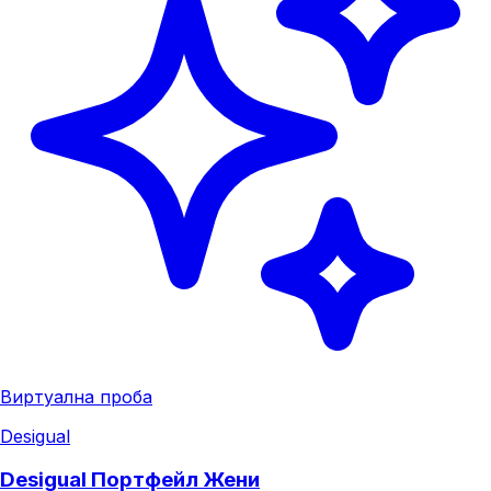
Виртуална проба
Desigual
Desigual Портфейл Жени