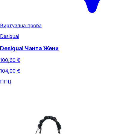
Виртуална проба
Desigual
Desigual Чанта Жени
100,60 €
104,00 €
ППЦ