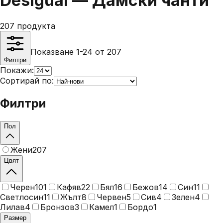
Desigual — Дамски чанти
207
продукта
Показване 1-24 от 207
Филтри
Покажи:
Сортирай по:
Филтри
Пол
Жени
207
Цвят
Черен
101
Кафяв
22
Бял
16
Бежов
14
Син
11
Светлосин
11
Жълт
8
Червен
5
Сив
4
Зелен
4
Лилав
4
Бронзов
3
Камел
1
Бордо
1
Размер