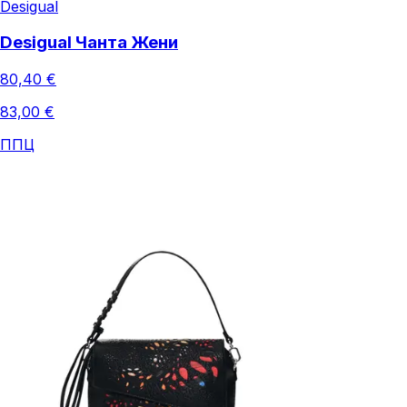
Desigual
Desigual Чанта Жени
80,40 €
83,00 €
ППЦ