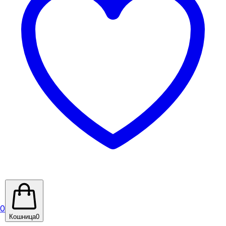
0
Кошница
0