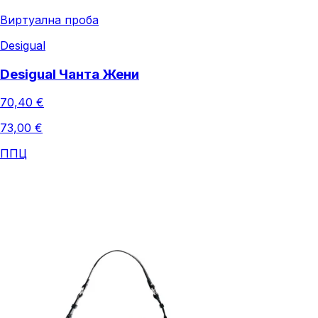
Виртуална проба
Desigual
Desigual Чанта Жени
70,40 €
73,00 €
ППЦ