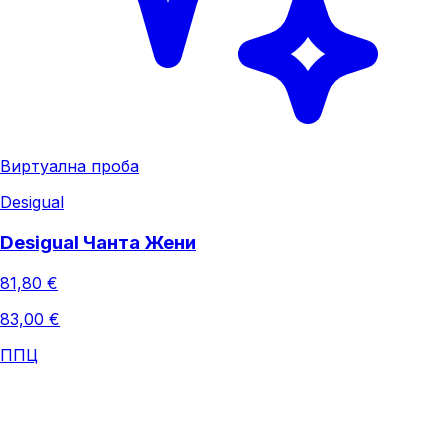
Виртуална проба
Desigual
Desigual Чанта Жени
81,80 €
83,00 €
ППЦ