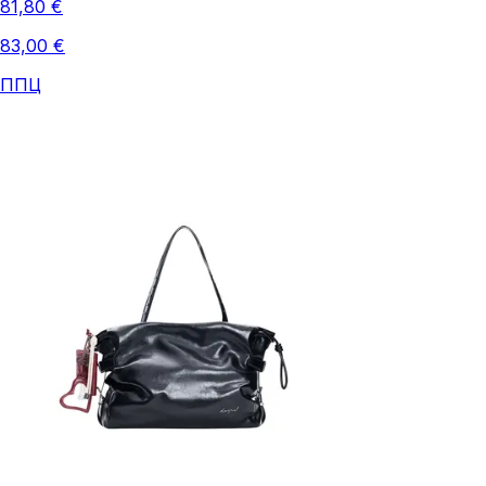
81,80 €
83,00 €
ППЦ