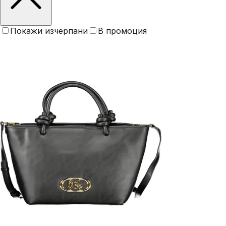
Покажи изчерпани
В промоция