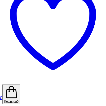
0
Кошница
0