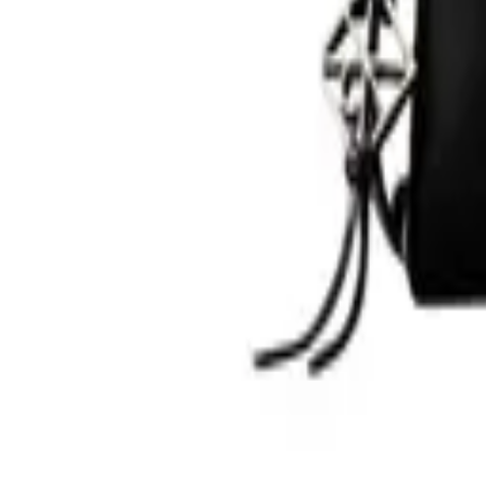
0
Кошница
0