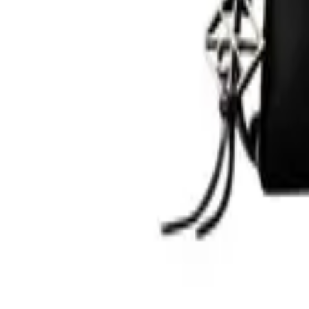
0
Кошница
0